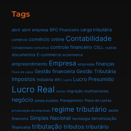
Tags
carga tributária
abrir
abrir empresa
BPO Financeiro
Contabilidade
comércio online
comércio
controle financeiro
CSLL
custos
Contabilidade consultiva
documentos
E-commerce
ecommerce
Empresa
finanças
empreendimento
empresas
Gestão financeira
Gestão Tributária
Fluxo de caixa
Impostos
Lucro Presumido
indústria
IRPJ
Lucro
Lucro Real
migração
multinacionais
lucros
negócio
passo a passo
Planejamento
Plano de contas
regime tributário
saúde
privatização de empresas
Simples Nacional
terceirização
financeira
tecnologia
tributação
tributos
tributário
financeira