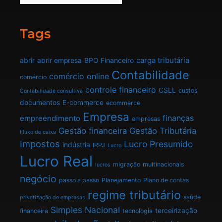
Tags
carga tributária
abrir
abrir empresa
BPO Financeiro
Contabilidade
comércio online
comércio
controle financeiro
CSLL
custos
Contabilidade consultiva
documentos
E-commerce
ecommerce
Empresa
finanças
empreendimento
empresas
Gestão financeira
Gestão Tributária
Fluxo de caixa
Impostos
Lucro Presumido
indústria
IRPJ
Lucro
Lucro Real
migração
multinacionais
lucros
negócio
passo a passo
Planejamento
Plano de contas
regime tributário
saúde
privatização de empresas
Simples Nacional
terceirização
financeira
tecnologia