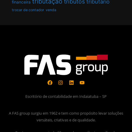
tributação
tributos
tributário
financeira
trocar de contador
venda
Escritório de contabilidade em Indaiatuba – SP
A FAS group surgiu em 1962 e tem como propósito levar soluções
versáteis, criativas e de qualidade.