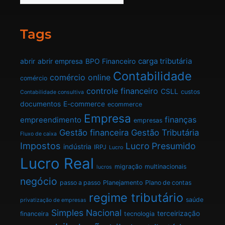
Tags
carga tributária
abrir
abrir empresa
BPO Financeiro
Contabilidade
comércio online
comércio
controle financeiro
CSLL
custos
Contabilidade consultiva
documentos
E-commerce
ecommerce
Empresa
finanças
empreendimento
empresas
Gestão financeira
Gestão Tributária
Fluxo de caixa
Impostos
Lucro Presumido
indústria
IRPJ
Lucro
Lucro Real
migração
multinacionais
lucros
negócio
passo a passo
Planejamento
Plano de contas
regime tributário
saúde
privatização de empresas
Simples Nacional
terceirização
financeira
tecnologia