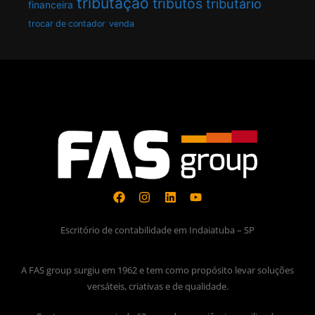
tributação
tributos
tributário
financeira
trocar de contador
venda
Escritório de contabilidade em Indaiatuba – SP
A FAS group surgiu em 1962 e tem como propósito levar soluções
versáteis, criativas e de qualidade.