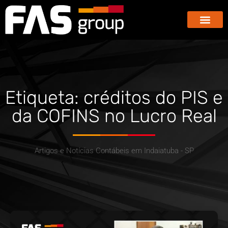
Hub dos E-co
GBX – Giants Business E
Etiqueta: créditos do PIS e
da COFINS no Lucro Real
Artigos e Notícias Contábeis em Indaiatuba - SP