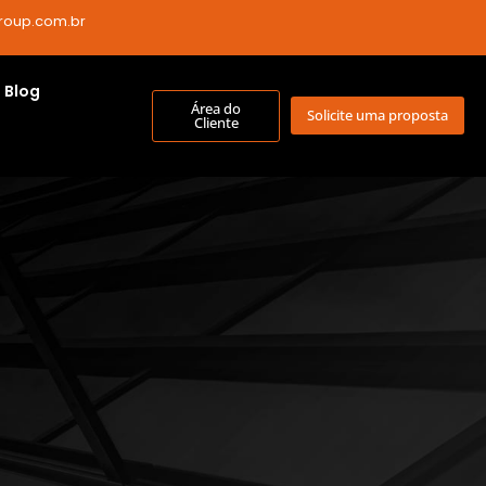
roup.com.br
Blog
Área do
Solicite uma proposta
Cliente