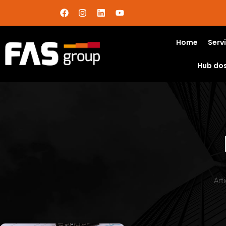
Home
Serv
Hub do
Art