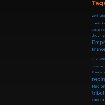
Tag
abrir
abr
comércio
Contabilid
docume
Empr
finance
IRPJ
Lucr
mi
lucros
Planejam
regim
Nacion
tribu
contador