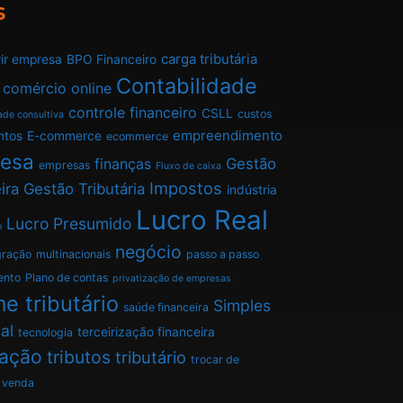
s
carga tributária
ir empresa
BPO Financeiro
Contabilidade
comércio online
controle financeiro
CSLL
custos
ade consultiva
empreendimento
ntos
E-commerce
ecommerce
esa
finanças
Gestão
empresas
Fluxo de caixa
Impostos
ira
Gestão Tributária
indústria
Lucro Real
Lucro Presumido
o
negócio
gração
multinacionais
passo a passo
ento
Plano de contas
privatização de empresas
e tributário
Simples
saúde financeira
al
terceirização financeira
tecnologia
tação
tributos
tributário
trocar de
venda