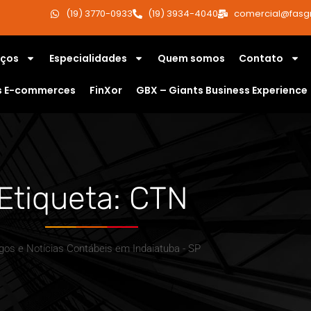
(19) 3770-0933
(19) 3934-4040
comercial@fasg
iços
Especialidades
Quem somos
Contato
s E-commerces
FinXor
GBX – Giants Business Experience
Etiqueta: CTN
igos e Notícias Contábeis em Indaiatuba - SP