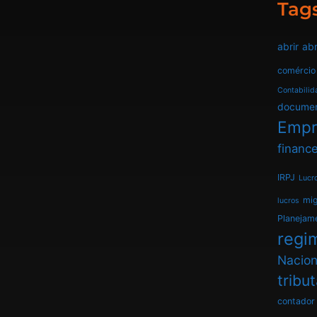
Tag
abrir
abr
comércio
Contabilid
docume
Empr
finance
IRPJ
Lucr
mi
lucros
Planejam
regim
Nacion
tribu
contador