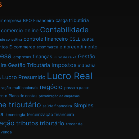
s
carga tributária
ir empresa
BPO Financeiro
Contabilidade
comércio online
controle financeiro
CSLL
custos
ade consultiva
empreendimento
ntos
E-commerce
ecommerce
esa
finanças
Gestão
empresas
Fluxo de caixa
Impostos
ira
Gestão Tributária
indústria
Lucro Real
Lucro Presumido
o
negócio
gração
multinacionais
passo a passo
ento
Plano de contas
privatização de empresas
e tributário
Simples
saúde financeira
al
terceirização financeira
tecnologia
tação
tributos
tributário
trocar de
venda