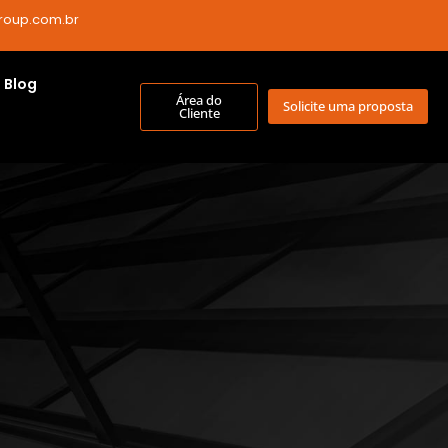
roup.com.br
Blog
Área do
Solicite uma proposta
Cliente