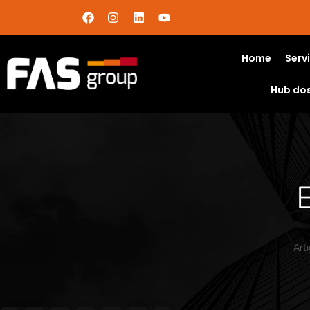
Home
Serv
Hub do
Art