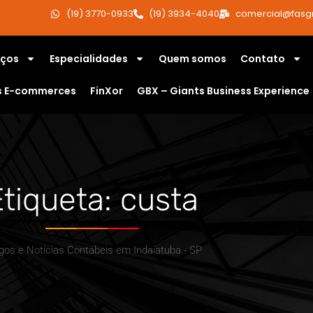
(19) 3770-0933
(19) 3934-4040
comercial@fasg
iços
Especialidades
Quem somos
Contato
s E-commerces
FinXor
GBX – Giants Business Experience
Etiqueta: custa
igos e Notícias Contábeis em Indaiatuba - SP