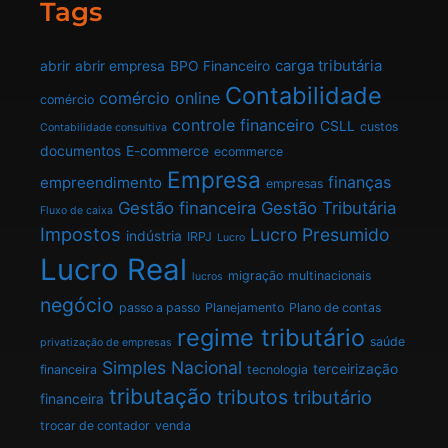
Tags
carga tributária
abrir
abrir empresa
BPO Financeiro
Contabilidade
comércio online
comércio
controle financeiro
CSLL
custos
Contabilidade consultiva
documentos
E-commerce
ecommerce
Empresa
finanças
empreendimento
empresas
Gestão financeira
Gestão Tributária
Fluxo de caixa
Impostos
Lucro Presumido
indústria
IRPJ
Lucro
Lucro Real
migração
multinacionais
lucros
negócio
passo a passo
Planejamento
Plano de contas
regime tributário
saúde
privatização de empresas
Simples Nacional
terceirização
financeira
tecnologia
tributação
tributos
tributário
financeira
trocar de contador
venda