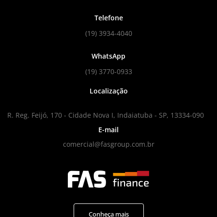
Telefone
(19) 3934-4040
WhatsApp
(19) 3770-0933
Localização
R. Reg. Feijó, 170 - Cidade Nova I, Indaiatuba - SP, 13334-090
E-mail
comercial@fasgroup.com.br
Conheça mais