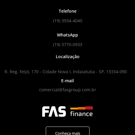
Telefone
(19) 3934-4040
WhatsApp
(19) 3770-0933
Localização
R. Reg. Feijó, 170 - Cidade Nova I, Indaiatuba - SP, 13334-090
E-mail
comercial@fasgroup.com.br
Conheça mais