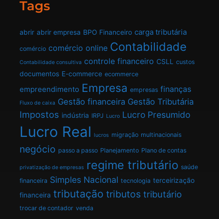
Tags
carga tributária
abrir
abrir empresa
BPO Financeiro
Contabilidade
comércio online
comércio
controle financeiro
CSLL
custos
Contabilidade consultiva
documentos
E-commerce
ecommerce
Empresa
finanças
empreendimento
empresas
Gestão financeira
Gestão Tributária
Fluxo de caixa
Impostos
Lucro Presumido
indústria
IRPJ
Lucro
Lucro Real
migração
multinacionais
lucros
negócio
passo a passo
Planejamento
Plano de contas
regime tributário
saúde
privatização de empresas
Simples Nacional
terceirização
financeira
tecnologia
tributação
tributos
tributário
financeira
trocar de contador
venda