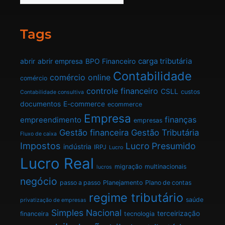
Tags
carga tributária
abrir
abrir empresa
BPO Financeiro
Contabilidade
comércio online
comércio
controle financeiro
CSLL
custos
Contabilidade consultiva
documentos
E-commerce
ecommerce
Empresa
finanças
empreendimento
empresas
Gestão financeira
Gestão Tributária
Fluxo de caixa
Impostos
Lucro Presumido
indústria
IRPJ
Lucro
Lucro Real
migração
multinacionais
lucros
negócio
passo a passo
Planejamento
Plano de contas
regime tributário
saúde
privatização de empresas
Simples Nacional
terceirização
financeira
tecnologia