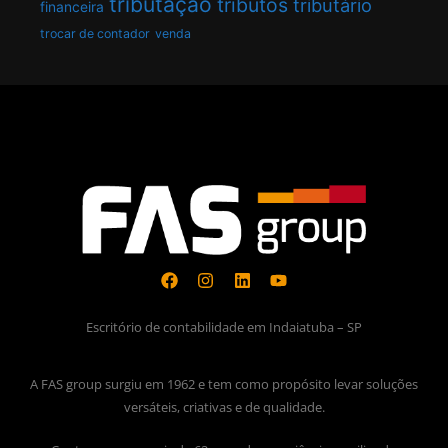
tributação
tributos
tributário
financeira
trocar de contador
venda
Escritório de contabilidade em Indaiatuba – SP
A FAS group surgiu em 1962 e tem como propósito levar soluções
versáteis, criativas e de qualidade.