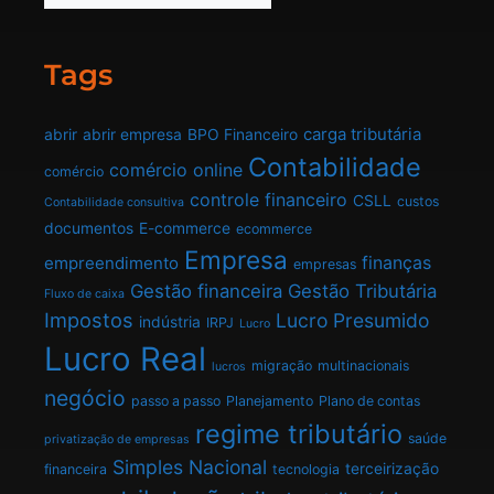
Tags
carga tributária
abrir
abrir empresa
BPO Financeiro
Contabilidade
comércio online
comércio
controle financeiro
CSLL
custos
Contabilidade consultiva
documentos
E-commerce
ecommerce
Empresa
finanças
empreendimento
empresas
Gestão financeira
Gestão Tributária
Fluxo de caixa
Impostos
Lucro Presumido
indústria
IRPJ
Lucro
Lucro Real
migração
multinacionais
lucros
negócio
passo a passo
Planejamento
Plano de contas
regime tributário
saúde
privatização de empresas
Simples Nacional
terceirização
financeira
tecnologia