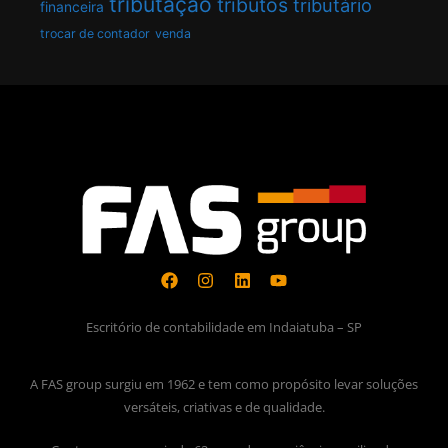
tributação
tributos
tributário
financeira
trocar de contador
venda
Escritório de contabilidade em Indaiatuba – SP
A FAS group surgiu em 1962 e tem como propósito levar soluções
versáteis, criativas e de qualidade.