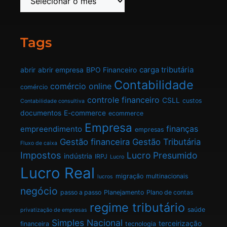
Tags
carga tributária
abrir
abrir empresa
BPO Financeiro
Contabilidade
comércio online
comércio
controle financeiro
CSLL
custos
Contabilidade consultiva
documentos
E-commerce
ecommerce
Empresa
finanças
empreendimento
empresas
Gestão financeira
Gestão Tributária
Fluxo de caixa
Impostos
Lucro Presumido
indústria
IRPJ
Lucro
Lucro Real
migração
multinacionais
lucros
negócio
passo a passo
Planejamento
Plano de contas
regime tributário
saúde
privatização de empresas
Simples Nacional
terceirização
financeira
tecnologia