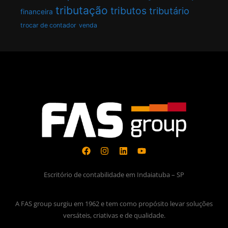
tributação
tributos
tributário
financeira
trocar de contador
venda
Escritório de contabilidade em Indaiatuba – SP
A FAS group surgiu em 1962 e tem como propósito levar soluções
versáteis, criativas e de qualidade.