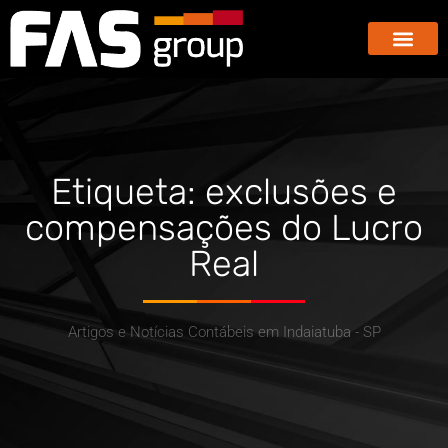
Hub dos E-co
GBX – Giants Business E
Etiqueta: exclusões e
compensações do Lucro
Real
Artigos e Notícias Contábeis em Indaiatuba - SP