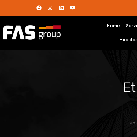
Home
Serv
Hub do
Et
Art