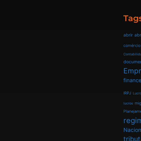
Tag
abrir
abr
comércio
Contabilid
docume
Empr
finance
IRPJ
Lucr
mi
lucros
Planejam
regim
Nacion
tribu