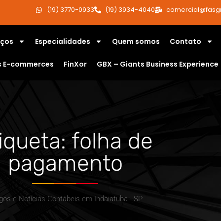
(19) 3770-0933
(19) 3934-4040
comercial@fasg
iços
Especialidades
Quem somos
Contato
s E-commerces
FinXor
GBX – Giants Business Experience
iqueta: folha de
pagamento
igos e Notícias Contábeis em Indaiatuba - SP