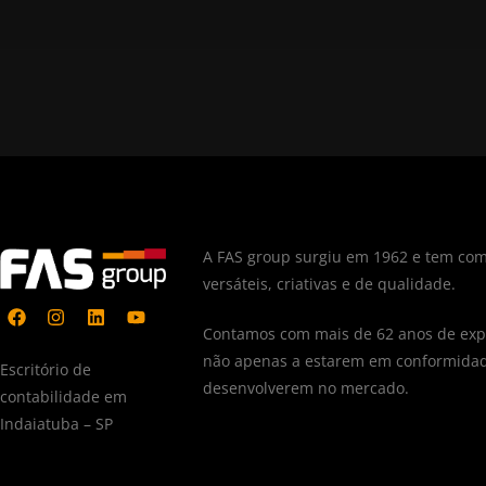
A FAS group surgiu em 1962 e tem com
versáteis, criativas e de qualidade.
Contamos com mais de 62 anos de expe
não apenas a estarem em conformidad
Escritório de
desenvolverem no mercado.
contabilidade em
Indaiatuba – SP