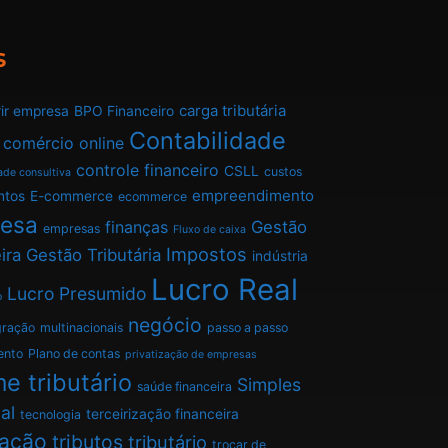
s
carga tributária
ir empresa
BPO Financeiro
Contabilidade
comércio online
controle financeiro
CSLL
custos
ade consultiva
empreendimento
ntos
E-commerce
ecommerce
esa
finanças
Gestão
empresas
Fluxo de caixa
Impostos
ira
Gestão Tributária
indústria
Lucro Real
Lucro Presumido
o
negócio
gração
multinacionais
passo a passo
ento
Plano de contas
privatização de empresas
e tributário
Simples
saúde financeira
al
terceirização financeira
tecnologia
tação
tributos
tributário
trocar de