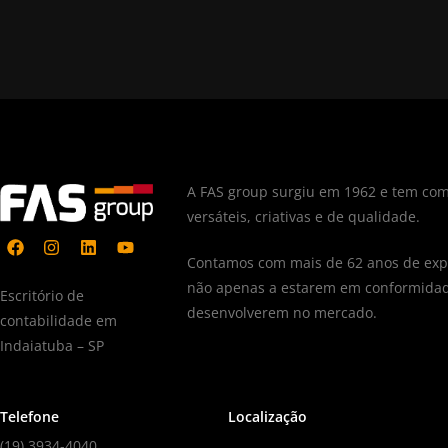
A FAS group surgiu em 1962 e tem com
versáteis, criativas e de qualidade.
Contamos com mais de 62 anos de expe
não apenas a estarem em conformidad
Escritório de
desenvolverem no mercado.
contabilidade em
Indaiatuba – SP
Telefone
Localização
(19) 3934-4040