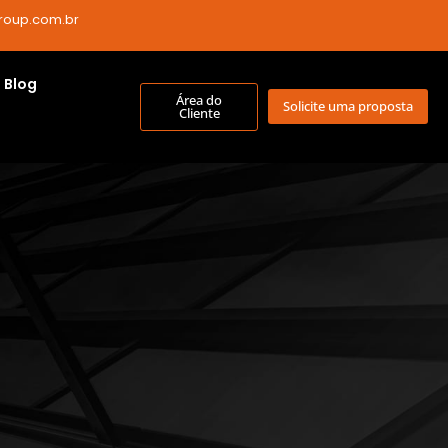
roup.com.br
Blog
Área do
Solicite uma proposta
Cliente