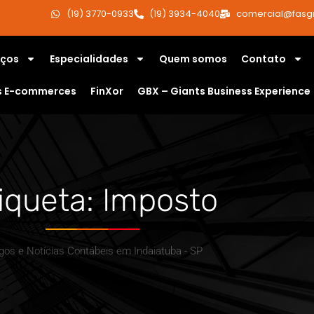
(19) 3770-0933
(19) 3934-4040
comercial@fasg
iços
Especialidades
Quem somos
Contato
s E-commerces
FinXor
GBX – Giants Business Experience
iqueta: Imposto
igos e Notícias Contábeis em Indaiatuba - SP