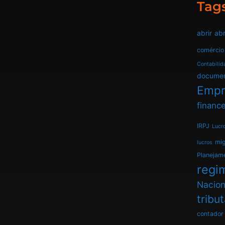
Tag
abrir
abr
comércio
Contabilid
docume
Empr
finance
IRPJ
Lucr
mi
lucros
Planejam
regim
Nacion
tribu
contador