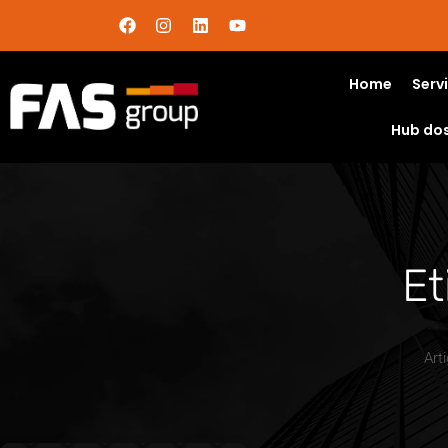
Home
Serv
Hub do
Et
Art