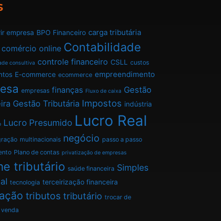
s
carga tributária
ir empresa
BPO Financeiro
Contabilidade
comércio online
controle financeiro
CSLL
custos
ade consultiva
empreendimento
ntos
E-commerce
ecommerce
esa
finanças
Gestão
empresas
Fluxo de caixa
Impostos
ira
Gestão Tributária
indústria
Lucro Real
Lucro Presumido
o
negócio
gração
multinacionais
passo a passo
ento
Plano de contas
privatização de empresas
e tributário
Simples
saúde financeira
al
terceirização financeira
tecnologia
tação
tributos
tributário
trocar de
venda