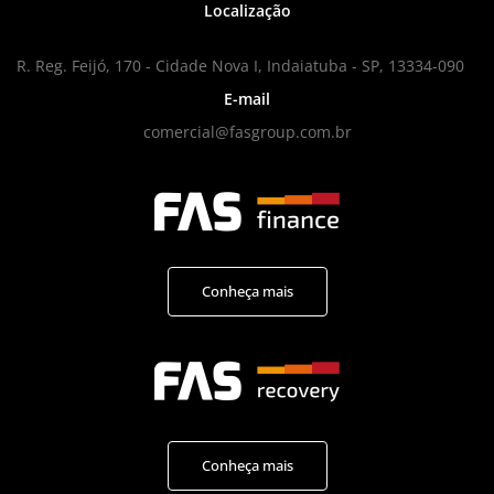
Localização
R. Reg. Feijó, 170 - Cidade Nova I, Indaiatuba - SP, 13334-090
E-mail
comercial@fasgroup.com.br
Conheça mais
Conheça mais