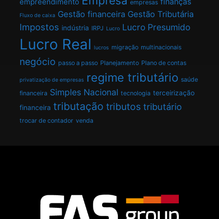
Empresa
finanças
empreendimento
empresas
Gestão financeira
Gestão Tributária
Fluxo de caixa
Impostos
Lucro Presumido
indústria
IRPJ
Lucro
Lucro Real
migração
multinacionais
lucros
negócio
passo a passo
Planejamento
Plano de contas
regime tributário
saúde
privatização de empresas
Simples Nacional
terceirização
financeira
tecnologia
tributação
tributos
tributário
financeira
trocar de contador
venda