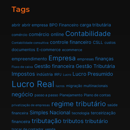
Tags
carga tributária
abrir
abrir empresa
BPO Financeiro
Contabilidade
comércio online
comércio
controle financeiro
CSLL
custos
Contabilidade consultiva
documentos
E-commerce
ecommerce
Empresa
finanças
empreendimento
empresas
Gestão financeira
Gestão Tributária
Fluxo de caixa
Impostos
Lucro Presumido
indústria
IRPJ
Lucro
Lucro Real
migração
multinacionais
lucros
negócio
passo a passo
Planejamento
Plano de contas
regime tributário
saúde
privatização de empresas
Simples Nacional
terceirização
financeira
tecnologia
tributação
tributos
tributário
financeira
trocar de contador
venda