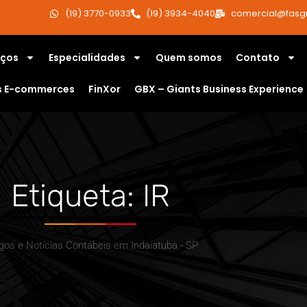
(19) 3770-0933
(19) 3934-4040
comercial@fasg
iços
Especialidades
Quem somos
Contato
s E-commerces
FinXor
GBX – Giants Business Experience
Etiqueta: IR
igos e Notícias Contábeis em Indaiatuba - SP