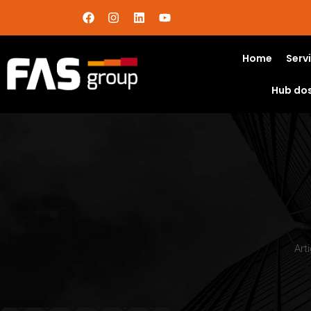
Home
Serv
Hub do
Art