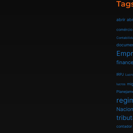
Tag
abrir
abr
comércio
Contabilid
docume
Empr
finance
IRPJ
Lucr
mi
lucros
Planejam
regim
Nacion
tribu
contador