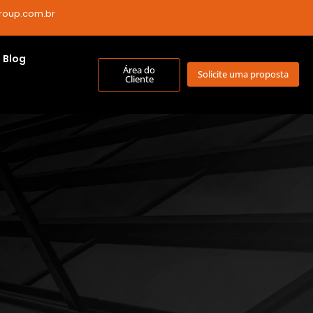
roup.com.br
Blog
Área do
Solicite uma proposta
Cliente