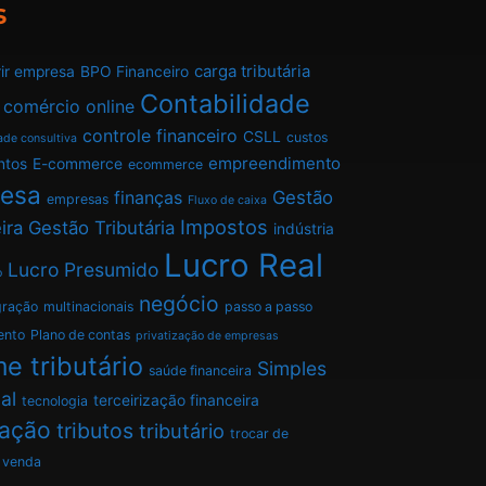
s
carga tributária
ir empresa
BPO Financeiro
Contabilidade
comércio online
controle financeiro
CSLL
custos
ade consultiva
empreendimento
ntos
E-commerce
ecommerce
esa
finanças
Gestão
empresas
Fluxo de caixa
Impostos
ira
Gestão Tributária
indústria
Lucro Real
Lucro Presumido
o
negócio
gração
multinacionais
passo a passo
ento
Plano de contas
privatização de empresas
e tributário
Simples
saúde financeira
al
terceirização financeira
tecnologia
tação
tributos
tributário
trocar de
venda