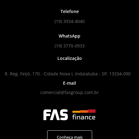
Telefone
(19) 3934-4040
WhatsApp
(19) 3770-0933
Localização
R. Reg. Feijó, 170 - Cidade Nova I, Indaiatuba - SP, 13334-090
E-mail
comercial@fasgroup.com.br
Conheça mais