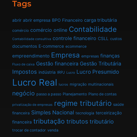
Tags
carga tributária
abrir
abrir empresa
BPO Financeiro
Contabilidade
comércio online
comércio
controle financeiro
CSLL
custos
Contabilidade consultiva
documentos
E-commerce
ecommerce
Empresa
finanças
empreendimento
empresas
Gestão financeira
Gestão Tributária
Fluxo de caixa
Impostos
Lucro Presumido
indústria
IRPJ
Lucro
Lucro Real
migração
multinacionais
lucros
negócio
passo a passo
Planejamento
Plano de contas
regime tributário
saúde
privatização de empresas
Simples Nacional
terceirização
financeira
tecnologia
tributação
tributos
tributário
financeira
trocar de contador
venda