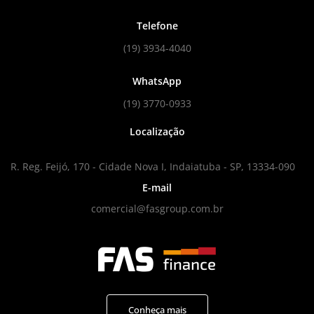
Telefone
(19) 3934-4040
WhatsApp
(19) 3770-0933
Localização
R. Reg. Feijó, 170 - Cidade Nova I, Indaiatuba - SP, 13334-090
E-mail
comercial@fasgroup.com.br
Conheça mais