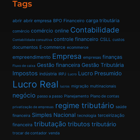
Tags
carga tributária
abrir
abrir empresa
BPO Financeiro
Contabilidade
comércio online
comércio
controle financeiro
CSLL
custos
Contabilidade consultiva
documentos
E-commerce
ecommerce
Empresa
finanças
empreendimento
empresas
Gestão financeira
Gestão Tributária
Fluxo de caixa
Impostos
Lucro Presumido
indústria
IRPJ
Lucro
Lucro Real
migração
multinacionais
lucros
negócio
passo a passo
Planejamento
Plano de contas
regime tributário
saúde
privatização de empresas
Simples Nacional
terceirização
financeira
tecnologia
tributação
tributos
tributário
financeira
trocar de contador
venda