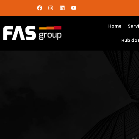
Home
Serv
Hub do
Art