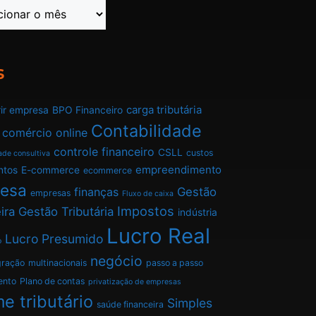
s
carga tributária
ir empresa
BPO Financeiro
Contabilidade
comércio online
controle financeiro
CSLL
custos
ade consultiva
empreendimento
ntos
E-commerce
ecommerce
esa
finanças
Gestão
empresas
Fluxo de caixa
Impostos
ira
Gestão Tributária
indústria
Lucro Real
Lucro Presumido
o
negócio
gração
multinacionais
passo a passo
ento
Plano de contas
privatização de empresas
e tributário
Simples
saúde financeira