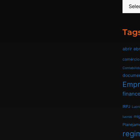
Tag
abrir
abr
comércio
Contabilid
docume
Empr
finance
IRPJ
Lucr
mi
lucros
Planejam
regim