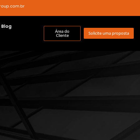
roup.com.br
Blog
Área do
Solicite uma proposta
Cliente