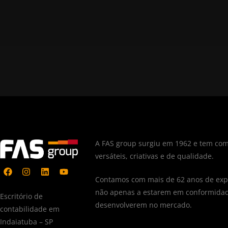
A FAS group surgiu em 1962 e tem com
versáteis, criativas e de qualidade.
Contamos com mais de 62 anos de expe
não apenas a estarem em conformidad
Escritório de
desenvolverem no mercado.
contabilidade em
Indaiatuba – SP