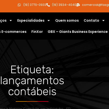
(19) 3770-0933
(19) 3934-4040
comercial@fasg
iços
Especialidades
Quem somos
Contato
s E-commerces
FinXor
GBX – Giants Business Experience
Etiqueta:
lançamentos
contábeis
igos e Notícias Contábeis em Indaiatuba - SP