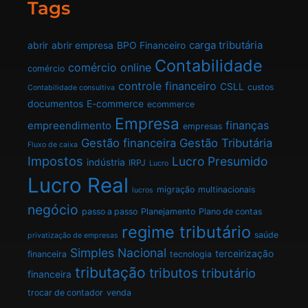
Tags
carga tributária
abrir
abrir empresa
BPO Financeiro
Contabilidade
comércio online
comércio
controle financeiro
CSLL
custos
Contabilidade consultiva
documentos
E-commerce
ecommerce
Empresa
finanças
empreendimento
empresas
Gestão financeira
Gestão Tributária
Fluxo de caixa
Impostos
Lucro Presumido
indústria
IRPJ
Lucro
Lucro Real
migração
multinacionais
lucros
negócio
passo a passo
Planejamento
Plano de contas
regime tributário
saúde
privatização de empresas
Simples Nacional
terceirização
financeira
tecnologia
tributação
tributos
tributário
financeira
trocar de contador
venda