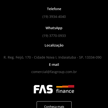
Telefone
(19) 3934-4040
WhatsApp
(19) 3770-0933
Localização
R. Reg. Feijó, 170 - Cidade Nova I, Indaiatuba - SP, 13334-090
E-mail
comercial@fasgroup.com.br
Conheça mais