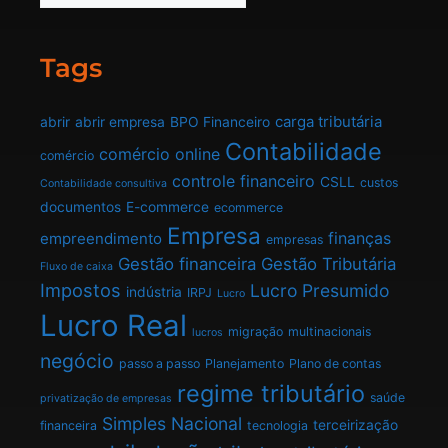
Tags
carga tributária
abrir
abrir empresa
BPO Financeiro
Contabilidade
comércio online
comércio
controle financeiro
CSLL
custos
Contabilidade consultiva
documentos
E-commerce
ecommerce
Empresa
finanças
empreendimento
empresas
Gestão financeira
Gestão Tributária
Fluxo de caixa
Impostos
Lucro Presumido
indústria
IRPJ
Lucro
Lucro Real
migração
multinacionais
lucros
negócio
passo a passo
Planejamento
Plano de contas
regime tributário
saúde
privatização de empresas
Simples Nacional
terceirização
financeira
tecnologia