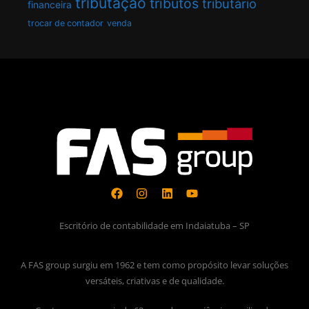
tributação
tributos
tributário
financeira
trocar de contador
venda
Escritório de contabilidade em Indaiatuba – SP
A FAS group surgiu em 1962 e tem como propósito levar soluções
versáteis, criativas e de qualidade.