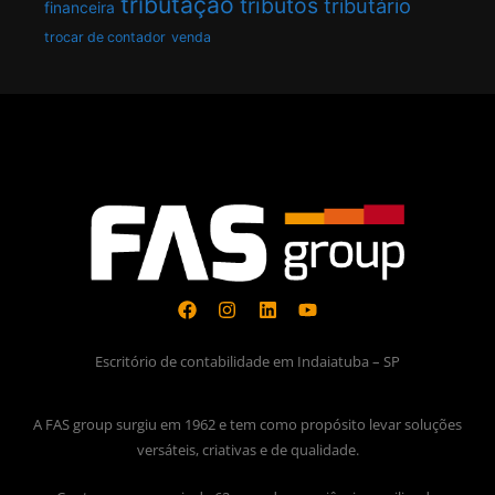
tributação
tributos
tributário
financeira
trocar de contador
venda
Escritório de contabilidade em Indaiatuba – SP
A FAS group surgiu em 1962 e tem como propósito levar soluções
versáteis, criativas e de qualidade.