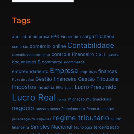
Tags
carga tributária
abrir
abrir empresa
BPO Financeiro
Contabilidade
comércio online
comércio
controle financeiro
CSLL
custos
Contabilidade consultiva
documentos
E-commerce
ecommerce
Empresa
finanças
empreendimento
empresas
Gestão financeira
Gestão Tributária
Fluxo de caixa
Impostos
Lucro Presumido
indústria
IRPJ
Lucro
Lucro Real
migração
multinacionais
lucros
negócio
passo a passo
Planejamento
Plano de contas
regime tributário
saúde
privatização de empresas
Simples Nacional
terceirização
financeira
tecnologia