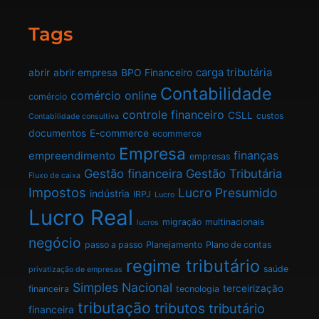
Tags
carga tributária
abrir
abrir empresa
BPO Financeiro
Contabilidade
comércio online
comércio
controle financeiro
CSLL
custos
Contabilidade consultiva
documentos
E-commerce
ecommerce
Empresa
finanças
empreendimento
empresas
Gestão financeira
Gestão Tributária
Fluxo de caixa
Impostos
Lucro Presumido
indústria
IRPJ
Lucro
Lucro Real
migração
multinacionais
lucros
negócio
passo a passo
Planejamento
Plano de contas
regime tributário
saúde
privatização de empresas
Simples Nacional
terceirização
financeira
tecnologia
tributação
tributos
tributário
financeira