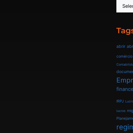
Tag
abrir
abr
comércio
Contabilid
docume
Empr
finance
IRPJ
Lucr
mi
lucros
Planejam
regim