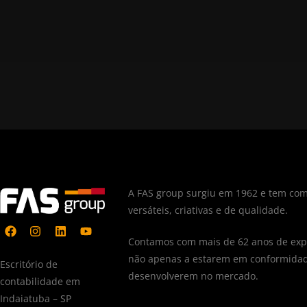
A FAS group surgiu em 1962 e tem com
versáteis, criativas e de qualidade.
Contamos com mais de 62 anos de expe
não apenas a estarem em conformidad
Escritório de
desenvolverem no mercado.
contabilidade em
Indaiatuba – SP