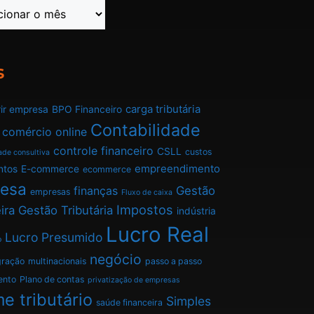
s
carga tributária
ir empresa
BPO Financeiro
Contabilidade
comércio online
controle financeiro
CSLL
custos
ade consultiva
empreendimento
ntos
E-commerce
ecommerce
esa
finanças
Gestão
empresas
Fluxo de caixa
Impostos
ira
Gestão Tributária
indústria
Lucro Real
Lucro Presumido
o
negócio
gração
multinacionais
passo a passo
ento
Plano de contas
privatização de empresas
e tributário
Simples
saúde financeira