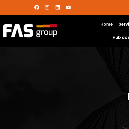
Home
Serv
Hub do
Art