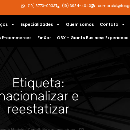
(19) 3770-0933
(19) 3934-4040
comercial@fasg
iços
Especialidades
Quem somos
Contato
s E-commerces
FinXor
GBX – Giants Business Experience
Etiqueta:
nacionalizar e
reestatizar
igos e Notícias Contábeis em Indaiatuba - SP