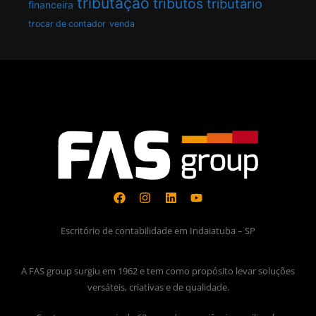
tributação
tributos
tributário
financeira
trocar de contador
venda
Escritório de contabilidade em Indaiatuba – SP
A FAS group surgiu em 1962 e tem como propósito levar soluções
versáteis, criativas e de qualidade.