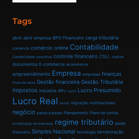
Tags
carga tributária
abrir
abrir empresa
BPO Financeiro
Contabilidade
comércio online
comércio
controle financeiro
CSLL
custos
Contabilidade consultiva
documentos
E-commerce
ecommerce
Empresa
finanças
empreendimento
empresas
Gestão financeira
Gestão Tributária
Fluxo de caixa
Impostos
Lucro Presumido
indústria
IRPJ
Lucro
Lucro Real
migração
multinacionais
lucros
negócio
passo a passo
Planejamento
Plano de contas
regime tributário
saúde
privatização de empresas
Simples Nacional
terceirização
financeira
tecnologia