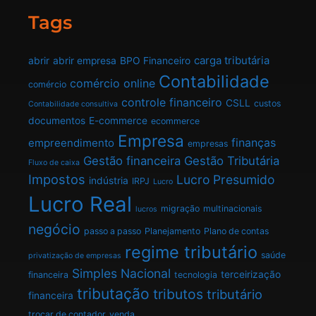
Tags
carga tributária
abrir
abrir empresa
BPO Financeiro
Contabilidade
comércio online
comércio
controle financeiro
CSLL
custos
Contabilidade consultiva
documentos
E-commerce
ecommerce
Empresa
finanças
empreendimento
empresas
Gestão financeira
Gestão Tributária
Fluxo de caixa
Impostos
Lucro Presumido
indústria
IRPJ
Lucro
Lucro Real
migração
multinacionais
lucros
negócio
passo a passo
Planejamento
Plano de contas
regime tributário
saúde
privatização de empresas
Simples Nacional
terceirização
financeira
tecnologia
tributação
tributos
tributário
financeira
trocar de contador
venda