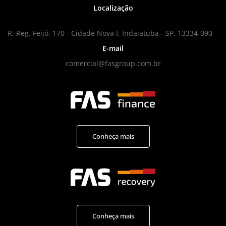
Localização
R. Reg. Feijó, 170 - Cidade Nova I, Indaiatuba - SP, 13334-090
E-mail
comercial@fasgroup.com.br
Conheça mais
Conheça mais