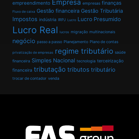
Empresa
finanças
empreendimento
empresas
Gestão financeira
Gestão Tributária
Fluxo de caixa
Impostos
Lucro Presumido
indústria
IRPJ
Lucro
Lucro Real
migração
multinacionais
lucros
negócio
passo a passo
Planejamento
Plano de contas
regime tributário
saúde
privatização de empresas
Simples Nacional
terceirização
financeira
tecnologia
tributação
tributos
tributário
financeira
trocar de contador
venda