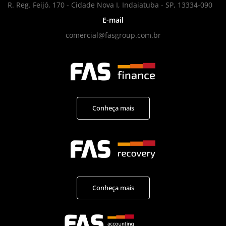
R. Reg. Feijó, 170 - Cidade Nova I, Indaiatuba - SP, 13334-090
E-mail
comercial@fasgroup.com.br
Conheça mais
Conheça mais