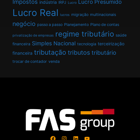
Impostos
Lucro Presumido
indústria
IRPJ
Lucro
Lucro Real
migração
multinacionais
lucros
negócio
passo a passo
Planejamento
Plano de contas
regime tributário
saúde
privatização de empresas
Simples Nacional
terceirização
financeira
tecnologia
tributação
tributos
tributário
financeira
trocar de contador
venda