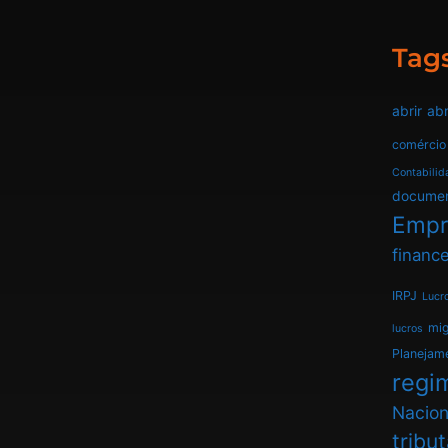
Tag
abrir
abr
comércio
Contabilid
docume
Empr
finance
IRPJ
Lucr
mi
lucros
Planejam
regim
Nacion
tribu