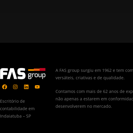
A FAS group surgiu em 1962 e tem com
versáteis, criativas e de qualidade.
Contamos com mais de 62 anos de expe
não apenas a estarem em conformidad
Escritório de
desenvolverem no mercado.
contabilidade em
Indaiatuba – SP