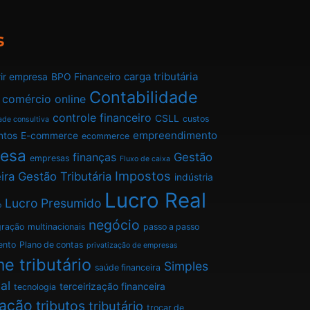
s
carga tributária
ir empresa
BPO Financeiro
Contabilidade
comércio online
controle financeiro
CSLL
custos
ade consultiva
empreendimento
ntos
E-commerce
ecommerce
esa
finanças
Gestão
empresas
Fluxo de caixa
Impostos
ira
Gestão Tributária
indústria
Lucro Real
Lucro Presumido
o
negócio
gração
multinacionais
passo a passo
ento
Plano de contas
privatização de empresas
e tributário
Simples
saúde financeira
al
terceirização financeira
tecnologia
tação
tributos
tributário
trocar de