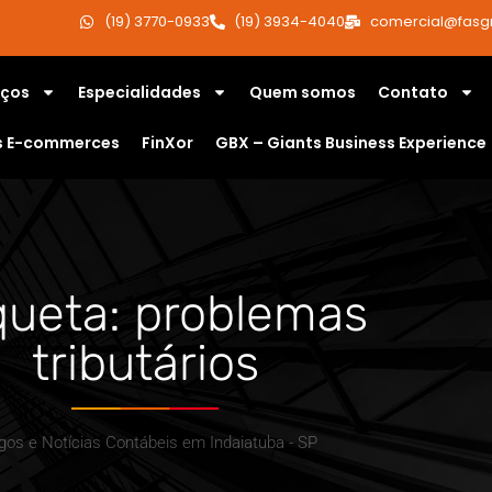
(19) 3770-0933
(19) 3934-4040
comercial@fasg
iços
Especialidades
Quem somos
Contato
s E-commerces
FinXor
GBX – Giants Business Experience
queta: problemas
tributários
igos e Notícias Contábeis em Indaiatuba - SP