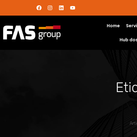
Home
Serv
Hub do
Eti
Art