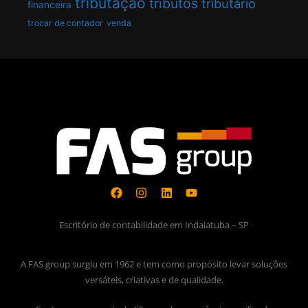
tributação
tributos
tributário
financeira
trocar de contador
venda
Escritório de contabilidade em Indaiatuba – SP
A FAS group surgiu em 1962 e tem como propósito levar soluções
versáteis, criativas e de qualidade.