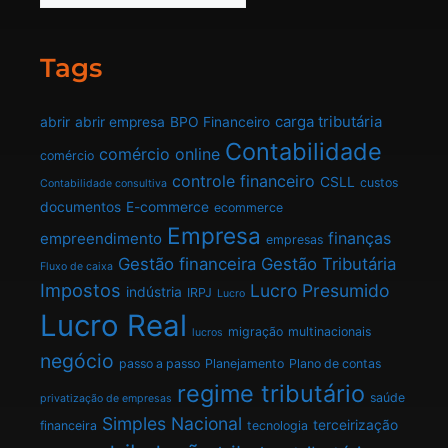
Tags
carga tributária
abrir
abrir empresa
BPO Financeiro
Contabilidade
comércio online
comércio
controle financeiro
CSLL
custos
Contabilidade consultiva
documentos
E-commerce
ecommerce
Empresa
finanças
empreendimento
empresas
Gestão financeira
Gestão Tributária
Fluxo de caixa
Impostos
Lucro Presumido
indústria
IRPJ
Lucro
Lucro Real
migração
multinacionais
lucros
negócio
passo a passo
Planejamento
Plano de contas
regime tributário
saúde
privatização de empresas
Simples Nacional
terceirização
financeira
tecnologia