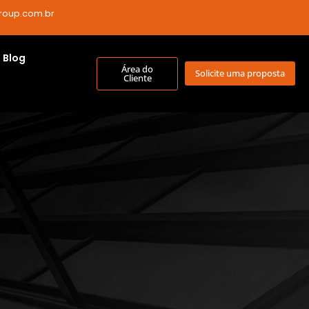
roup.com.br
Blog
Área do
Solicite uma proposta
Cliente