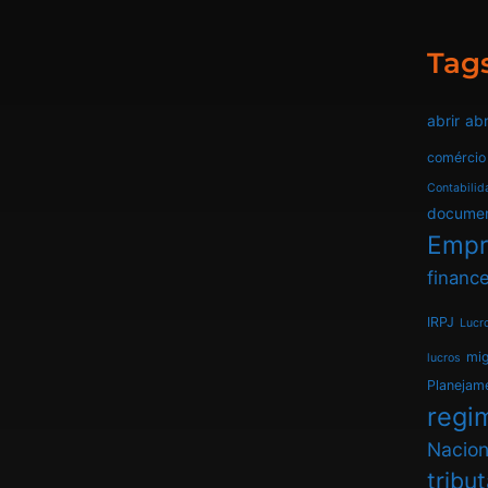
Tag
abrir
abr
comércio
Contabilid
docume
Empr
finance
IRPJ
Lucr
mi
lucros
Planejam
regim
Nacion
tribu