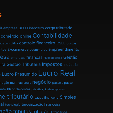
s
carga tributária
ir empresa
BPO Financeiro
Contabilidade
comércio online
controle financeiro
CSLL
custos
ade consultiva
empreendimento
ntos
E-commerce
ecommerce
esa
finanças
Gestão
empresas
Fluxo de caixa
Impostos
ira
Gestão Tributária
indústria
Lucro Real
Lucro Presumido
o
negócio
gração
multinacionais
passo a passo
ento
Plano de contas
privatização de empresas
e tributário
Simples
saúde financeira
al
terceirização financeira
tecnologia
tação
tributos
tributário
trocar de