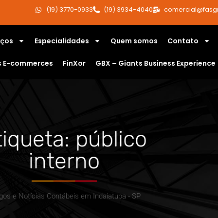
(19) 3770-0933
(19) 3934-4040
comercial@fasg
iços
Especialidades
Quem somos
Contato
s E-commerces
FinXor
GBX – Giants Business Experience
tiqueta: público
interno
igos e Notícias Contábeis em Indaiatuba - SP