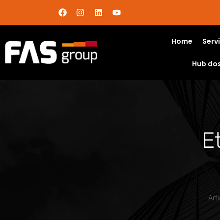
Home
Serv
Hub do
E
Art