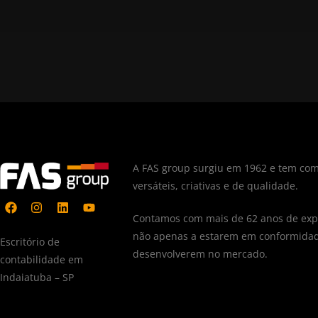
A FAS group surgiu em 1962 e tem com
versáteis, criativas e de qualidade.
Contamos com mais de 62 anos de expe
não apenas a estarem em conformidad
Escritório de
desenvolverem no mercado.
contabilidade em
Indaiatuba – SP