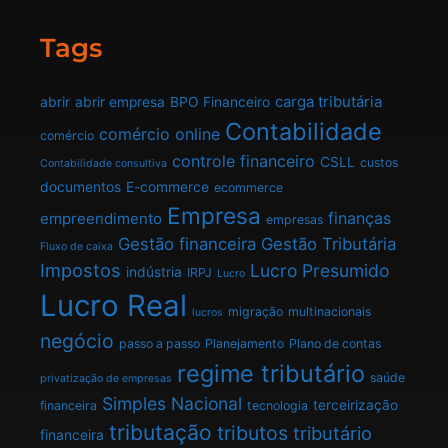
Tags
carga tributária
abrir
abrir empresa
BPO Financeiro
Contabilidade
comércio online
comércio
controle financeiro
CSLL
custos
Contabilidade consultiva
documentos
E-commerce
ecommerce
Empresa
finanças
empreendimento
empresas
Gestão financeira
Gestão Tributária
Fluxo de caixa
Impostos
Lucro Presumido
indústria
IRPJ
Lucro
Lucro Real
migração
multinacionais
lucros
negócio
passo a passo
Planejamento
Plano de contas
regime tributário
saúde
privatização de empresas
Simples Nacional
terceirização
financeira
tecnologia
tributação
tributos
tributário
financeira