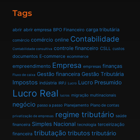
Tags
carga tributária
abrir
abrir empresa
BPO Financeiro
Contabilidade
comércio online
comércio
controle financeiro
CSLL
custos
Contabilidade consultiva
documentos
E-commerce
ecommerce
Empresa
finanças
empreendimento
empresas
Gestão financeira
Gestão Tributária
Fluxo de caixa
Impostos
Lucro Presumido
indústria
IRPJ
Lucro
Lucro Real
migração
multinacionais
lucros
negócio
passo a passo
Planejamento
Plano de contas
regime tributário
saúde
privatização de empresas
Simples Nacional
terceirização
financeira
tecnologia
tributação
tributos
tributário
financeira