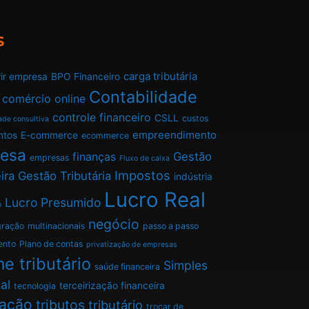
s
carga tributária
ir empresa
BPO Financeiro
Contabilidade
comércio online
controle financeiro
CSLL
custos
ade consultiva
empreendimento
ntos
E-commerce
ecommerce
esa
finanças
Gestão
empresas
Fluxo de caixa
Impostos
ira
Gestão Tributária
indústria
Lucro Real
Lucro Presumido
o
negócio
gração
multinacionais
passo a passo
ento
Plano de contas
privatização de empresas
e tributário
Simples
saúde financeira
al
terceirização financeira
tecnologia
tação
tributos
tributário
trocar de