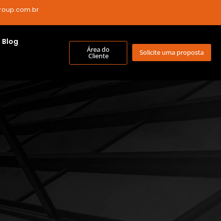
roup.com.br
Blog
Área do
Solicite uma proposta
Cliente