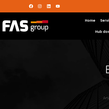
Home
Serv
Hub do
Art