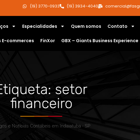
(19) 3770-0933
(19) 3934-4040
comercial@fasg
iços
Especialidades
Quem somos
Contato
s E-commerces
FinXor
GBX – Giants Business Experience
Etiqueta: setor
financeiro
igos e Notícias Contábeis em Indaiatuba - SP