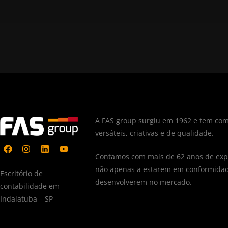
A FAS group surgiu em 1962 e tem com
versáteis, criativas e de qualidade.
Contamos com mais de 62 anos de expe
não apenas a estarem em conformidad
Escritório de
desenvolverem no mercado.
contabilidade em
Indaiatuba – SP