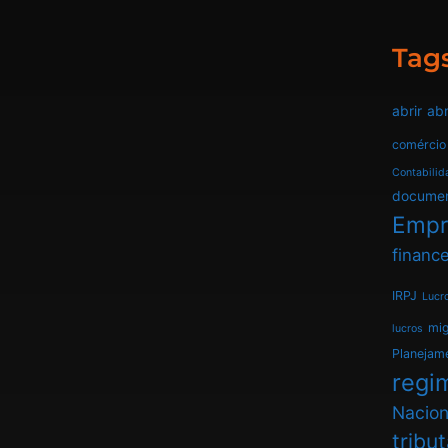
Tag
abrir
abr
comércio
Contabilid
docume
Empr
finance
IRPJ
Lucr
mi
lucros
Planejam
regim
Nacion
tribu