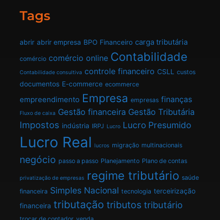
Tags
carga tributária
abrir
abrir empresa
BPO Financeiro
Contabilidade
comércio online
comércio
controle financeiro
CSLL
custos
Contabilidade consultiva
documentos
E-commerce
ecommerce
Empresa
finanças
empreendimento
empresas
Gestão financeira
Gestão Tributária
Fluxo de caixa
Impostos
Lucro Presumido
indústria
IRPJ
Lucro
Lucro Real
migração
multinacionais
lucros
negócio
passo a passo
Planejamento
Plano de contas
regime tributário
saúde
privatização de empresas
Simples Nacional
terceirização
financeira
tecnologia
tributação
tributos
tributário
financeira
trocar de contador
venda