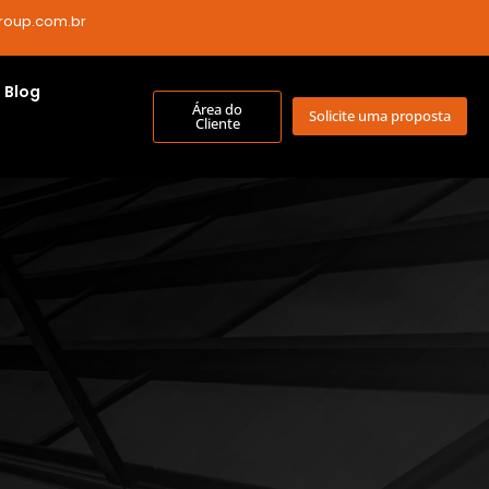
roup.com.br
Blog
Área do
Solicite uma proposta
Cliente