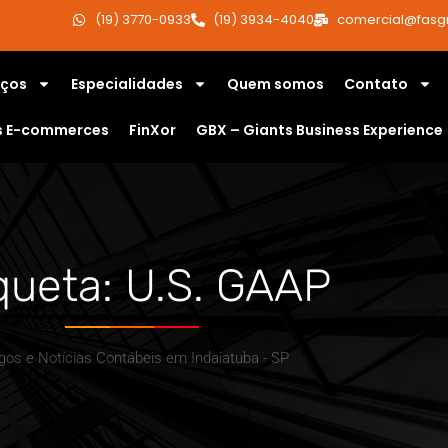
(19) 3770-0933
(19) 3934-4040
comercial@fasg
iços
Especialidades
Quem somos
Contato
s E-commerces
FinXor
GBX – Giants Business Experience
queta: U.S. GAAP
igos e Notícias Contábeis em Indaiatuba - SP