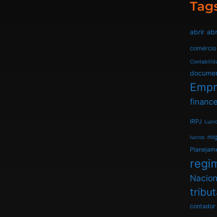
Tag
abrir
abr
comércio
Contabilid
docume
Empr
finance
IRPJ
Lucr
mi
lucros
Planejam
regim
Nacion
tribu
contador