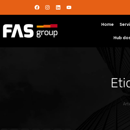
Home
Serv
Hub do
Eti
Art