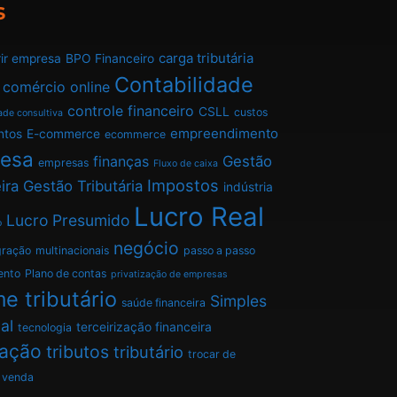
s
carga tributária
ir empresa
BPO Financeiro
Contabilidade
comércio online
controle financeiro
CSLL
custos
ade consultiva
empreendimento
ntos
E-commerce
ecommerce
esa
finanças
Gestão
empresas
Fluxo de caixa
Impostos
ira
Gestão Tributária
indústria
Lucro Real
Lucro Presumido
o
negócio
gração
multinacionais
passo a passo
ento
Plano de contas
privatização de empresas
e tributário
Simples
saúde financeira
al
terceirização financeira
tecnologia
tação
tributos
tributário
trocar de
venda