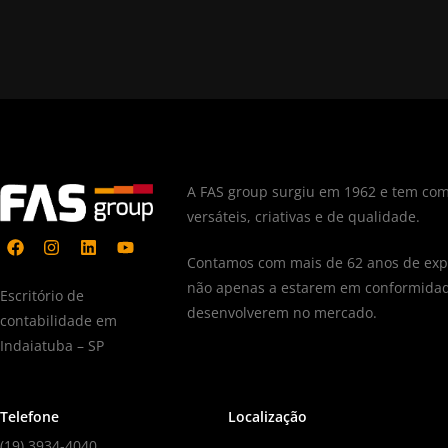
A FAS group surgiu em 1962 e tem com
versáteis, criativas e de qualidade.
Contamos com mais de 62 anos de expe
não apenas a estarem em conformidad
Escritório de
desenvolverem no mercado.
contabilidade em
Indaiatuba – SP
Telefone
Localização
(19) 3934-4040