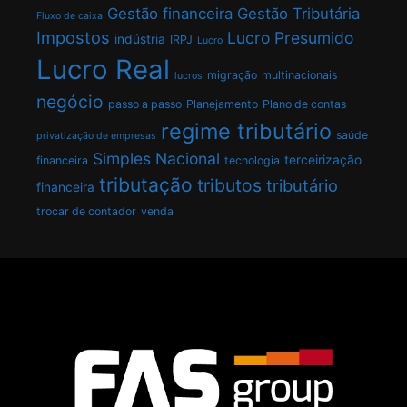
Gestão financeira
Gestão Tributária
Fluxo de caixa
Impostos
Lucro Presumido
indústria
IRPJ
Lucro
Lucro Real
migração
multinacionais
lucros
negócio
passo a passo
Planejamento
Plano de contas
regime tributário
saúde
privatização de empresas
Simples Nacional
terceirização
financeira
tecnologia
tributação
tributos
tributário
financeira
trocar de contador
venda