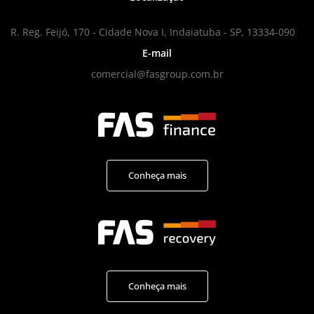
R. Reg. Feijó, 170 - Cidade Nova I, Indaiatuba - SP, 13334-090
E-mail
comercial@fasgroup.com.br
Conheça mais
Conheça mais