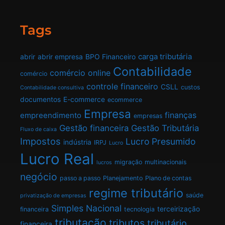
Tags
carga tributária
abrir
abrir empresa
BPO Financeiro
Contabilidade
comércio online
comércio
controle financeiro
CSLL
custos
Contabilidade consultiva
documentos
E-commerce
ecommerce
Empresa
finanças
empreendimento
empresas
Gestão financeira
Gestão Tributária
Fluxo de caixa
Impostos
Lucro Presumido
indústria
IRPJ
Lucro
Lucro Real
migração
multinacionais
lucros
negócio
passo a passo
Planejamento
Plano de contas
regime tributário
saúde
privatização de empresas
Simples Nacional
terceirização
financeira
tecnologia
tributação
tributos
tributário
financeira