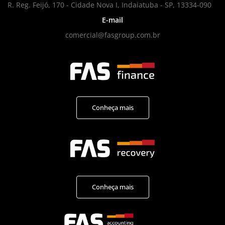
R. Reg. Feijó, 170 - Cidade Nova I, Indaiatuba - SP, 13334-090
E-mail
comercial@fasgroup.com.br
Conheça mais
Conheça mais