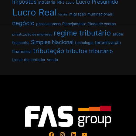
Impostos
Lucro Presumido
indústria
IRPJ
Lucro
Lucro Real
migração
multinacionais
lucros
negócio
passo a passo
Planejamento
Plano de contas
regime tributário
saúde
privatização de empresas
Simples Nacional
terceirização
financeira
tecnologia
tributação
tributos
tributário
financeira
trocar de contador
venda