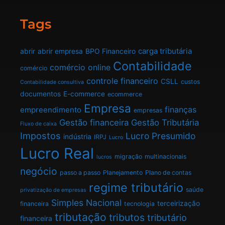
Tags
carga tributária
abrir
abrir empresa
BPO Financeiro
Contabilidade
comércio online
comércio
controle financeiro
CSLL
custos
Contabilidade consultiva
documentos
E-commerce
ecommerce
Empresa
finanças
empreendimento
empresas
Gestão financeira
Gestão Tributária
Fluxo de caixa
Impostos
Lucro Presumido
indústria
IRPJ
Lucro
Lucro Real
migração
multinacionais
lucros
negócio
passo a passo
Planejamento
Plano de contas
regime tributário
saúde
privatização de empresas
Simples Nacional
terceirização
financeira
tecnologia
tributação
tributos
tributário
financeira