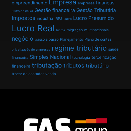
Empresa
finanças
empreendimento
empresas
Gestão financeira
Gestão Tributária
Fluxo de caixa
Impostos
Lucro Presumido
indústria
IRPJ
Lucro
Lucro Real
migração
multinacionais
lucros
negócio
passo a passo
Planejamento
Plano de contas
regime tributário
saúde
privatização de empresas
Simples Nacional
terceirização
financeira
tecnologia
tributação
tributos
tributário
financeira
trocar de contador
venda