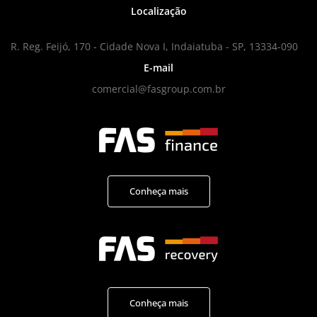
Localização
R. Reg. Feijó, 170 - Cidade Nova I, Indaiatuba - SP, 13334-090
E-mail
comercial@fasgroup.com.br
Conheça mais
Conheça mais