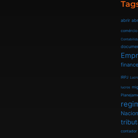
Tag
abrir
abr
comércio
Contabilid
docume
Empr
finance
IRPJ
Lucr
mi
lucros
Planejam
regim
Nacion
tribu
contador