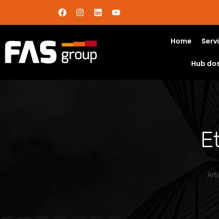
Home
Serv
Hub do
E
Art