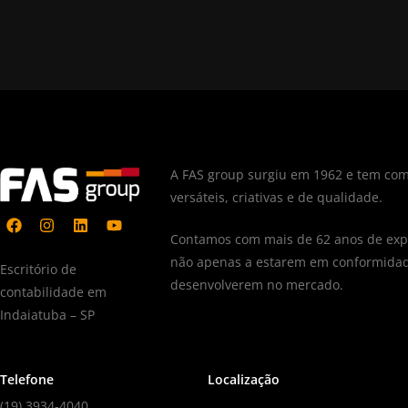
A FAS group surgiu em 1962 e tem com
versáteis, criativas e de qualidade.
Contamos com mais de 62 anos de expe
não apenas a estarem em conformidad
Escritório de
desenvolverem no mercado.
contabilidade em
Indaiatuba – SP
Telefone
Localização
(19) 3934-4040