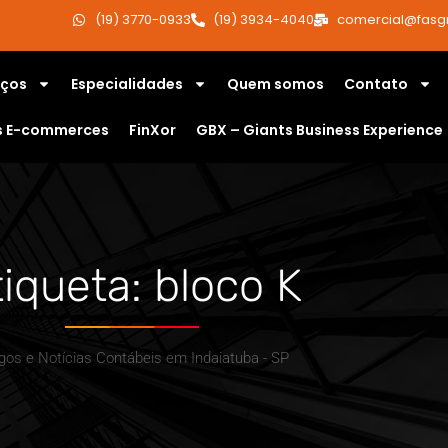
(19) 3770-0933
(19) 3934-4040
comercial@fasg
iços
Especialidades
Quem somos
Contato
s E-commerces
FinXor
GBX – Giants Business Experience
tiqueta: bloco K
igos e Notícias Contábeis em Indaiatuba - SP