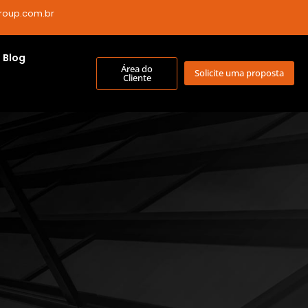
roup.com.br
Blog
Área do
Solicite uma proposta
Cliente