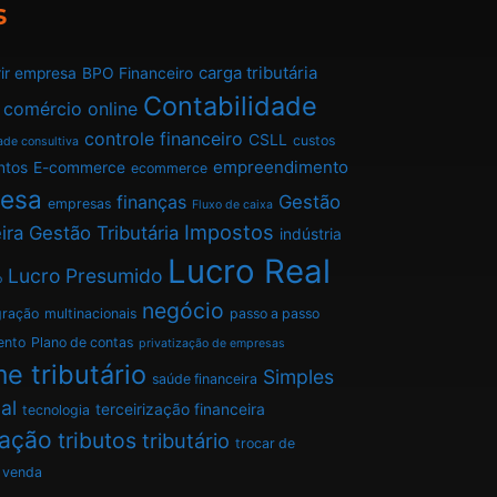
s
carga tributária
ir empresa
BPO Financeiro
Contabilidade
comércio online
controle financeiro
CSLL
custos
ade consultiva
empreendimento
ntos
E-commerce
ecommerce
esa
finanças
Gestão
empresas
Fluxo de caixa
Impostos
ira
Gestão Tributária
indústria
Lucro Real
Lucro Presumido
o
negócio
gração
multinacionais
passo a passo
ento
Plano de contas
privatização de empresas
e tributário
Simples
saúde financeira
al
terceirização financeira
tecnologia
tação
tributos
tributário
trocar de
venda