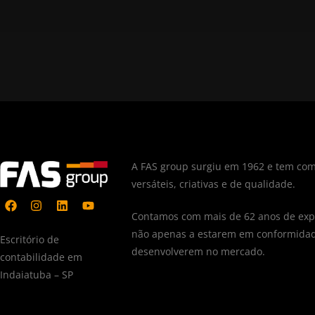
A FAS group surgiu em 1962 e tem com
versáteis, criativas e de qualidade.
Contamos com mais de 62 anos de expe
não apenas a estarem em conformidad
Escritório de
desenvolverem no mercado.
contabilidade em
Indaiatuba – SP