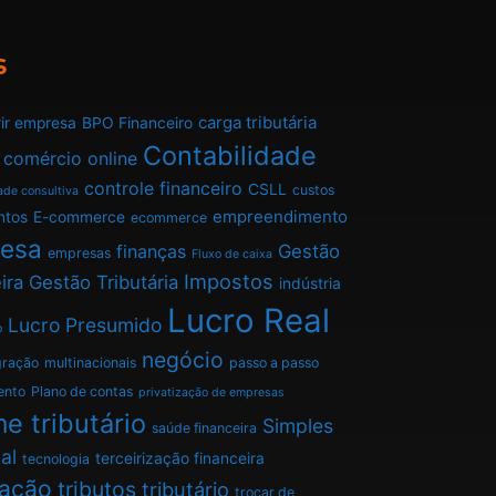
s
carga tributária
ir empresa
BPO Financeiro
Contabilidade
comércio online
controle financeiro
CSLL
custos
ade consultiva
empreendimento
ntos
E-commerce
ecommerce
esa
finanças
Gestão
empresas
Fluxo de caixa
Impostos
ira
Gestão Tributária
indústria
Lucro Real
Lucro Presumido
o
negócio
gração
multinacionais
passo a passo
ento
Plano de contas
privatização de empresas
e tributário
Simples
saúde financeira
al
terceirização financeira
tecnologia
tação
tributos
tributário
trocar de