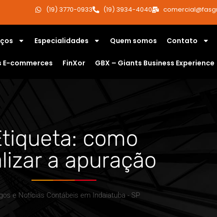
(19) 3770-0933
(19) 3934-4040
comercial@fasg
iços
Especialidades
Quem somos
Contato
s E-commerces
FinXor
GBX – Giants Business Experience
Etiqueta: como
alizar a apuração
igos e Notícias Contábeis em Indaiatuba - SP