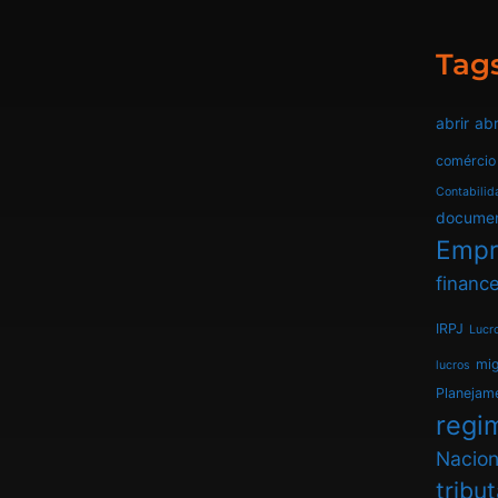
Tag
abrir
abr
comércio
Contabilid
docume
Empr
finance
IRPJ
Lucr
mi
lucros
Planejam
regim
Nacion
tribu