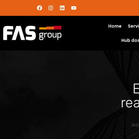
Home
Serv
Hub do
re
Art