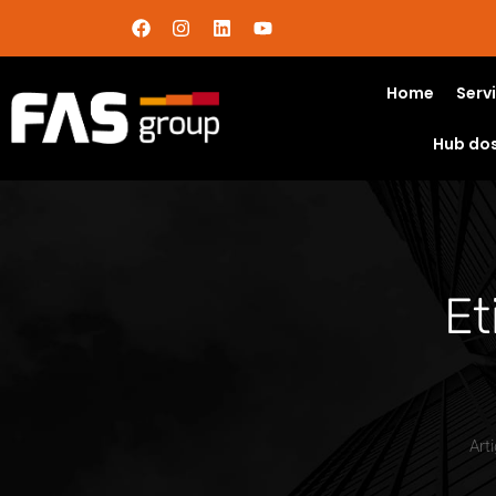
Home
Serv
Hub do
Et
Art