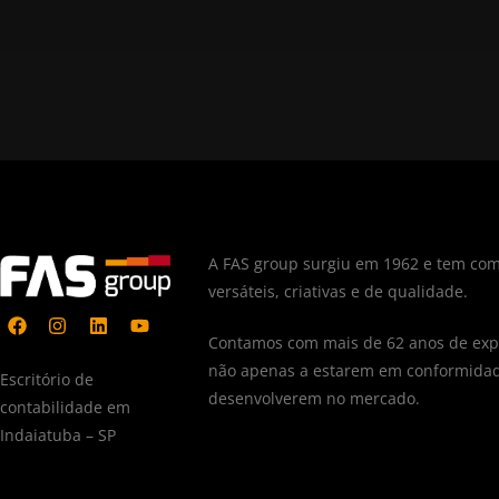
A FAS group surgiu em 1962 e tem com
versáteis, criativas e de qualidade.
Contamos com mais de 62 anos de expe
não apenas a estarem em conformidad
Escritório de
desenvolverem no mercado.
contabilidade em
Indaiatuba – SP