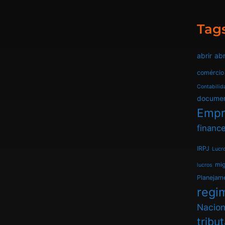
Tag
abrir
abr
comércio
Contabilid
docume
Empr
finance
IRPJ
Lucr
mi
lucros
Planejam
regim
Nacion
tribu