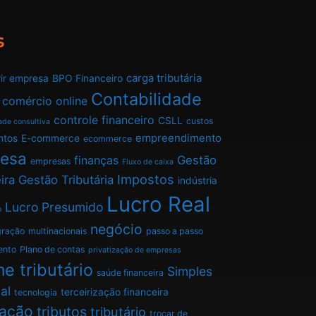
s
carga tributária
ir empresa
BPO Financeiro
Contabilidade
comércio online
controle financeiro
CSLL
custos
ade consultiva
empreendimento
ntos
E-commerce
ecommerce
esa
finanças
Gestão
empresas
Fluxo de caixa
Impostos
ira
Gestão Tributária
indústria
Lucro Real
Lucro Presumido
o
negócio
gração
multinacionais
passo a passo
ento
Plano de contas
privatização de empresas
e tributário
Simples
saúde financeira
al
terceirização financeira
tecnologia
tação
tributos
tributário
trocar de