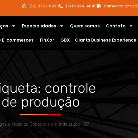
(19) 3770-0933
(19) 3934-4040
comercial@fasg
iços
Especialidades
Quem somos
Contato
s E-commerces
FinXor
GBX – Giants Business Experience
iqueta: controle
de produção
igos e Notícias Contábeis em Indaiatuba - SP