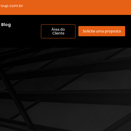
roup.com.br
Blog
Área do
Solicite uma proposta
Cliente