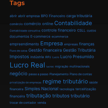
Tags
carga tributária
abrir
abrir empresa
BPO Financeiro
Contabilidade
comércio online
comércio
controle financeiro
CSLL
custos
Contabilidade consultiva
documentos
E-commerce
ecommerce
Empresa
finanças
empreendimento
empresas
Gestão financeira
Gestão Tributária
Fluxo de caixa
Impostos
Lucro Presumido
indústria
IRPJ
Lucro
Lucro Real
migração
multinacionais
lucros
negócio
passo a passo
Planejamento
Plano de contas
regime tributário
saúde
privatização de empresas
Simples Nacional
terceirização
financeira
tecnologia
tributação
tributos
tributário
financeira
trocar de contador
venda