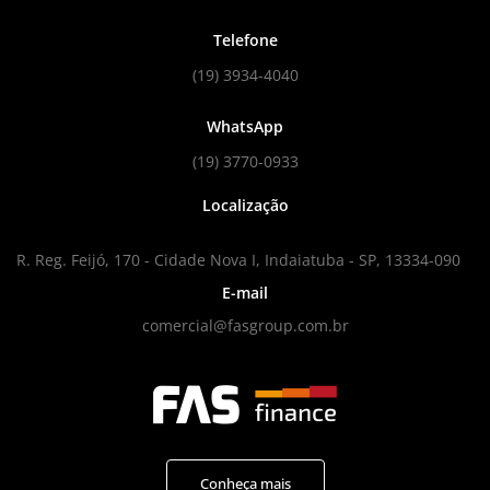
Telefone
(19) 3934-4040
WhatsApp
(19) 3770-0933
Localização
R. Reg. Feijó, 170 - Cidade Nova I, Indaiatuba - SP, 13334-090
E-mail
comercial@fasgroup.com.br
Conheça mais