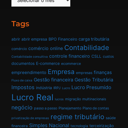
Tags
carga tributária
abrir
abrir empresa
BPO Financeiro
Contabilidade
comércio online
comércio
controle financeiro
CSLL
custos
Contabilidade consultiva
documentos
E-commerce
ecommerce
Empresa
finanças
empreendimento
empresas
Gestão financeira
Gestão Tributária
Fluxo de caixa
Impostos
Lucro Presumido
indústria
IRPJ
Lucro
Lucro Real
migração
multinacionais
lucros
negócio
passo a passo
Planejamento
Plano de contas
regime tributário
saúde
privatização de empresas
Simples Nacional
terceirização
financeira
tecnologia