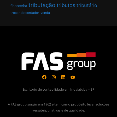
tributação
tributos
tributário
financeira
trocar de contador
venda
Escritório de contabilidade em Indaiatuba – SP
A FAS group surgiu em 1962 e tem como propósito levar soluções
versáteis, criativas e de qualidade.