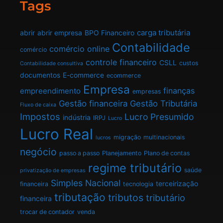
Tags
carga tributária
abrir
abrir empresa
BPO Financeiro
Contabilidade
comércio online
comércio
controle financeiro
CSLL
custos
Contabilidade consultiva
documentos
E-commerce
ecommerce
Empresa
finanças
empreendimento
empresas
Gestão financeira
Gestão Tributária
Fluxo de caixa
Impostos
Lucro Presumido
indústria
IRPJ
Lucro
Lucro Real
migração
multinacionais
lucros
negócio
passo a passo
Planejamento
Plano de contas
regime tributário
saúde
privatização de empresas
Simples Nacional
terceirização
financeira
tecnologia
tributação
tributos
tributário
financeira
trocar de contador
venda