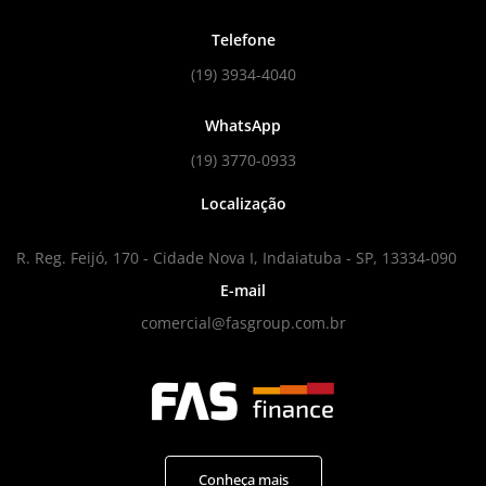
Telefone
(19) 3934-4040
WhatsApp
(19) 3770-0933
Localização
R. Reg. Feijó, 170 - Cidade Nova I, Indaiatuba - SP, 13334-090
E-mail
comercial@fasgroup.com.br
Conheça mais