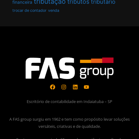
tributação
tributos
tributário
financeira
trocar de contador
venda
Escritório de contabilidade em Indaiatuba – SP
A FAS group surgiu em 1962 e tem como propósito levar soluções
versáteis, criativas e de qualidade.