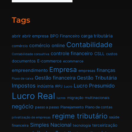
Tags
carga tributária
abrir
abrir empresa
BPO Financeiro
Contabilidade
comércio online
comércio
controle financeiro
CSLL
custos
Contabilidade consultiva
documentos
E-commerce
ecommerce
Empresa
finanças
empreendimento
empresas
Gestão financeira
Gestão Tributária
Fluxo de caixa
Impostos
Lucro Presumido
indústria
IRPJ
Lucro
Lucro Real
migração
multinacionais
lucros
negócio
passo a passo
Planejamento
Plano de contas
regime tributário
saúde
privatização de empresas
Simples Nacional
terceirização
financeira
tecnologia