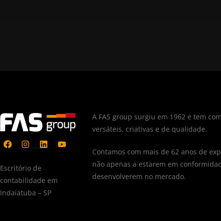
A FAS group surgiu em 1962 e tem com
versáteis, criativas e de qualidade.
Contamos com mais de 62 anos de expe
não apenas a estarem em conformidad
Escritório de
desenvolverem no mercado.
contabilidade em
Indaiatuba – SP