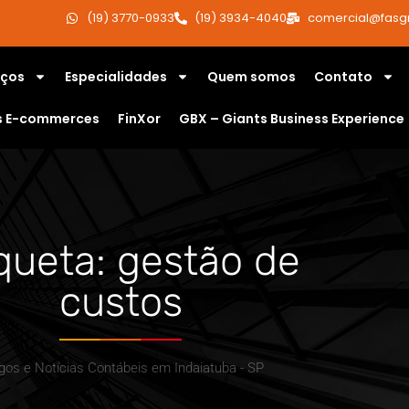
(19) 3770-0933
(19) 3934-4040
comercial@fasg
iços
Especialidades
Quem somos
Contato
s E-commerces
FinXor
GBX – Giants Business Experience
queta: gestão de
custos
igos e Notícias Contábeis em Indaiatuba - SP