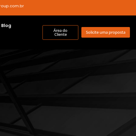
roup.com.br
Blog
Área do
Solicite uma proposta
Cliente