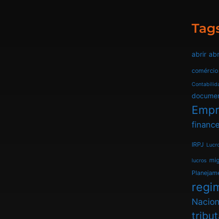
Tag
abrir
abr
comércio
Contabilid
docume
Empr
finance
IRPJ
Lucr
mi
lucros
Planejam
regim
Nacion
tribu