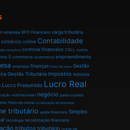
s
carga tributária
ir empresa
BPO Financeiro
Contabilidade
comércio online
controle financeiro
CSLL
custos
ade consultiva
empreendimento
ntos
E-commerce
ecommerce
esa
finanças
Gestão
empresas
Fluxo de caixa
Impostos
ira
Gestão Tributária
indústria
Lucro Real
Lucro Presumido
o
negócio
gração
multinacionais
passo a passo
ento
Plano de contas
privatização de empresas
e tributário
Simples
saúde financeira
al
terceirização financeira
tecnologia
tação
tributos
tributário
trocar de