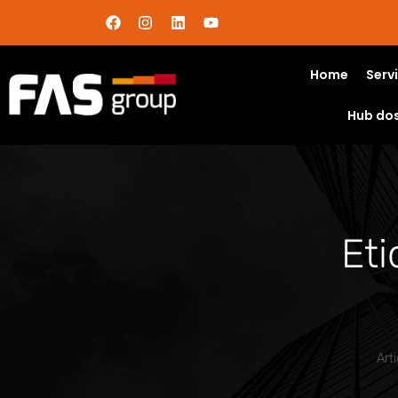
Home
Serv
Hub do
Eti
Art