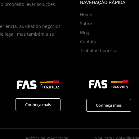
NAVEGAÇÃO RÁPIDA
o propósito levar soluções
Home
Sobre
riência, auxiliando negócios
Blog
e legal, mas também a se
Contato
Trabalhe Conosco
,
Conheça mais
Conheça mais
Política de Privacidade
Site para Contabilidad
P