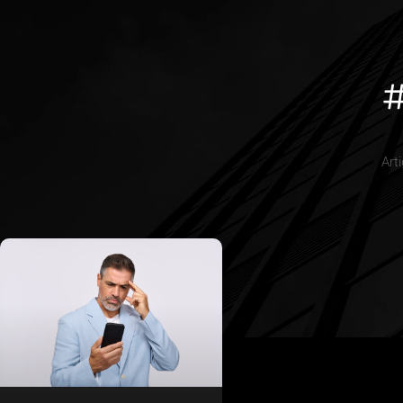
#
Art