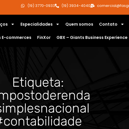
(19) 3770-0933
(19) 3934-4040
comercial@fasg
iços
Especialidades
Quem somos
Contato
s E-commerces
FinXor
GBX – Giants Business Experience
Etiqueta:
mpostoderenda
implesnacional
#contabilidade