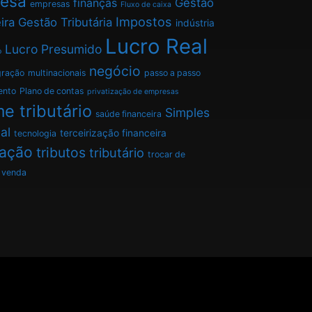
esa
finanças
Gestão
empresas
Fluxo de caixa
Impostos
ira
Gestão Tributária
indústria
Lucro Real
Lucro Presumido
o
negócio
gração
multinacionais
passo a passo
ento
Plano de contas
privatização de empresas
e tributário
Simples
saúde financeira
al
terceirização financeira
tecnologia
tação
tributos
tributário
trocar de
venda