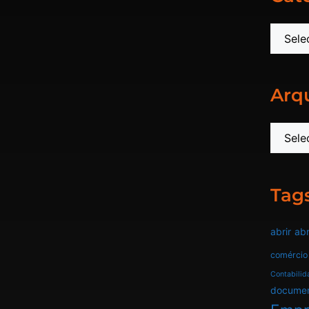
Arq
Tag
abrir
abr
comércio
Contabilid
docume