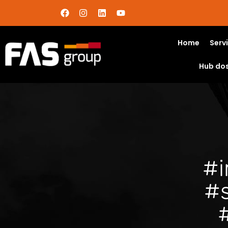
Home
Serv
Hub do
#i
#s