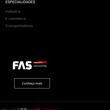
ESPECIALIDADES
Indústria
E-commerce
Transportadoras
Conheça mais
e feito com 💛🧡💖 por
FAS
-
Marketing