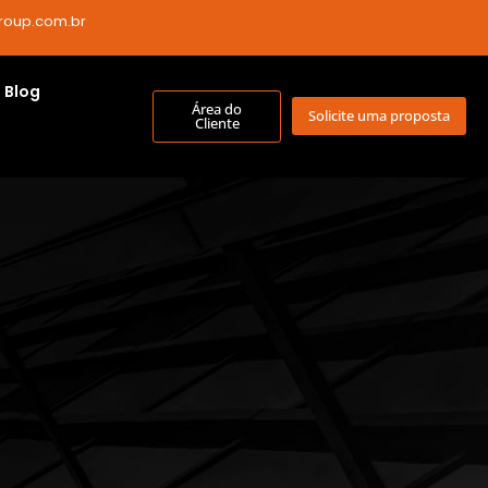
roup.com.br
Blog
Área do
Solicite uma proposta
Cliente