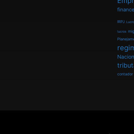
Empr
finance
IRPJ
Lucr
mi
lucros
Planejam
regim
Nacion
tribu
contador