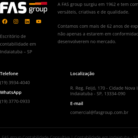
A FAS group surgiu em 1962 e tem com
versáteis, criativas e de qualidade.
Contamos com mais de 62 anos de expe
não apenas a estarem em conformidad
Escritório de
desenvolverem no mercado.
contabilidade em
Indaiatuba – SP
Telefone
Localização
(19) 3934-4040
R. Reg. Feijó, 170 - Cidade Nova I
WhatsApp
Indaiatuba - SP, 13334-090
(19) 3770-0933
E-mail
comercial@fasgroup.com.br
FAS group Contabilidade Consultiva | Contabilidade em Indaiatuba - S