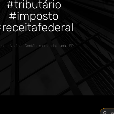
#tributário
#imposto
receitafederal
igos e Notícias Contábeis em Indaiatuba - SP