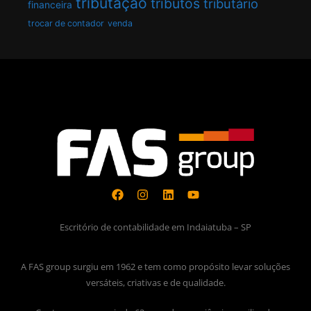
tributação
tributos
tributário
financeira
trocar de contador
venda
Escritório de contabilidade em Indaiatuba – SP
A FAS group surgiu em 1962 e tem como propósito levar soluções
versáteis, criativas e de qualidade.